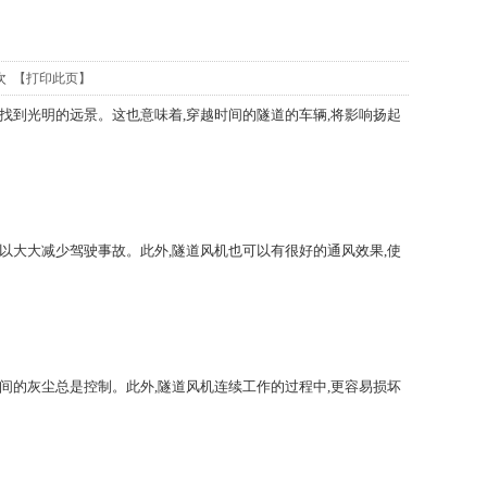
6次
【打印此页】
找到光明的远景。这也意味着,穿越时间的隧道的车辆,将影响扬起
以大大减少驾驶事故。此外,隧道风机也可以有很好的通风效果,使
间的灰尘总是控制。此外,隧道风机连续工作的过程中,更容易损坏