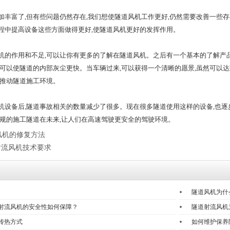
富了,但有些问题仍然存在,我们想使隧道风机工作更好,仍然需要改善一些存
程中提高设备这些方面做得更好,使隧道风机更好的发挥作用。
作用和不足,可以让你有更多的了解在隧道风机。之后有一个基本的了解产品
,可以使隧道的内部灰尘更快。当车辆过来,可以获得一个清晰的愿景,虽然可以
地推动隧道施工环境。
备后,隧道事故相关的数量减少了很多。现在很多隧道使用这样的设备,也逐
常规的施工隧道在未来,让人们在高速驾驶更安全的驾驶环境。
风机的修复方法
射流风机技术要求
隧道风机为什
射流风机的安全性如何保障？
隧道射流风机
传热方式
如何维护保养