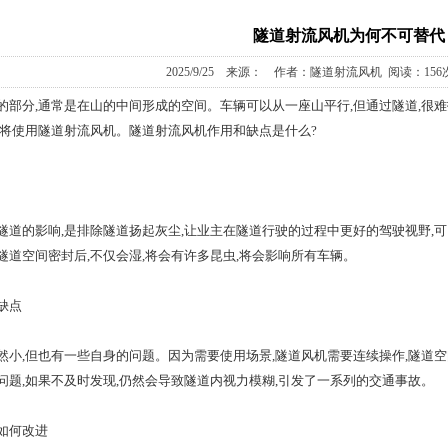
隧道射流风机为何不可替代
2025/9/25 来源： 作者：隧道射流风机 阅读：
15
分,通常是在山的中间形成的空间。车辆可以从一座山平行,但通过隧道,很难
们将使用隧道射流风机。隧道射流风机作用和缺点是什么?
的影响,是排除隧道扬起灰尘,让业主在隧道行驶的过程中更好的驾驶视野,可
隧道空间密封后,不仅会湿,将会有许多昆虫,将会影响所有车辆。
缺点
,但也有一些自身的问题。因为需要使用场景,隧道风机需要连续操作,隧道空
问题,如果不及时发现,仍然会导致隧道内视力模糊,引发了一系列的交通事故。
如何改进