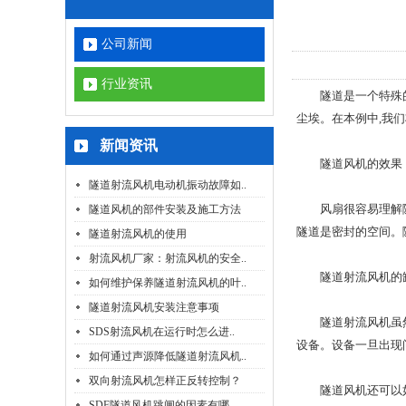
公司新闻
行业资讯
隧道是一个特殊的部
尘埃。在本例中,我
新闻资讯
隧道风机的效果
隧道射流风机电动机振动故障如..
风扇很容易理解隧道
隧道风机的部件安装及施工方法
隧道是密封的空间。
隧道射流风机的使用
射流风机厂家：射流风机的安全..
隧道射流风机的
如何维护保养隧道射流风机的叶..
隧道射流风机安装注意事项
隧道射流风机虽然小
SDS射流风机在运行时怎么进..
设备。设备一旦出现
如何通过声源降低隧道射流风机..
双向射流风机怎样正反转控制？
隧道风机还可以
SDF隧道风机跳闸的因素有哪..