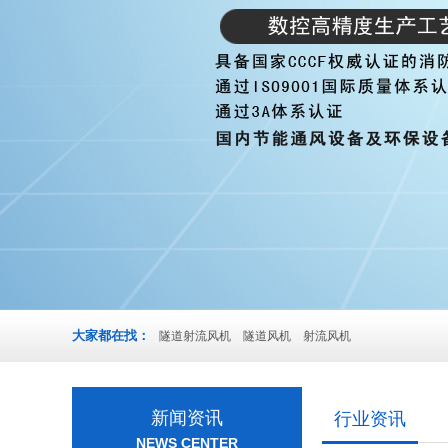
大家都在找：
隧道射流风机
隧道风机
射流风机
新闻资讯
行业资讯
NEWS CENTER