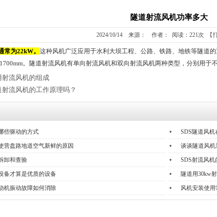
隧道射流风机功率多大
2024/10/14 来源： 作者： 阅读：
221次
【
常为22kW。
这种风机广泛应用于水利大坝工程、公路、铁路、地铁等隧道的通风
寸为1700mm。隧道射流风机有单向射流风机和双向射流风机两种类型，分别用于
用射流风机的组成
道射流风机的工作原理吗？
哪些驱动的方式
SDS隧道风
使营盘路地道空气新鲜的原因
谈谈隧道风机
拆卸和查验
SDS射流风
设备才算是优质的设备
隧道用30kw
动机振动故障如何消除
风机安装使用