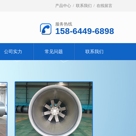
产品中心
/
联系我们
/
在线留言
服务热线
158-6449-6898
公司实力
常见问题
联系我们