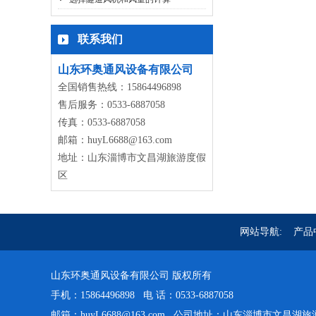
联系我们
山东环奥通风设备有限公司
全国销售热线：15864496898
售后服务：0533-6887058
传真：0533-6887058
邮箱：huyL6688@163.com
地址：山东淄博市文昌湖旅游度假
区
网站导航:
产品
山东环奥通风设备有限公司 版权所有
手机：15864496898 电
话
：0533-6887058
邮箱：huyL6688@163.com
公司地址：山东淄博市文昌湖旅