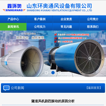
产品中心
客户案例
企业资质
公司简介
新闻资讯
公司实力
常见问题
联系我们
公司新闻
【返回首页】
隧道风机剧烈振动的原因分析