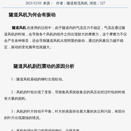
2021/12/10 来源： 作者：隧道射流风机 浏览：527
隧道风机为何会有振动
隧道风机
在使用的过程中，由于隧道内的气流压力不稳定，气流在通过隧
道风机的时候，会导致各个风机的组件之间出现较大的摩擦力，这个摩擦力不仅
会产生各种噪音，还会导致隧道风机出现明显的振动，通过的风量压力越不稳
定，振动的变化频率也就越大。
隧道风机剧烈震动的原因分析
1：隧道风机基础的铆钉出现松动。
2：风机的叶轮出现了变形，导致集风系统收集后的风压在经过叶轮的时候
有大量的损耗。
3：风机的叶片转动不平衡，叶片的表面存在着大量的灰尘和污垢，有部分
的叶片出现腐蚀的情况。
4：风机的进出风口的管道的偏位，出现共振。