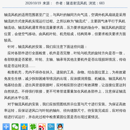
2020/10/19 来源： 作者：隧道射流风机 浏览：683
轴流风机
的适用范围甚至广泛，与风叶的轴同方向气流，空调外机风扇就是采用
轴流的方式使风机实现运行过程。之所以称为“轴流式”，主要因气体平行于风机
轴流动。轴流风机通常用在流量要求高，压力要求低的场合中。轴流风机的固定
位置，会使空气移动。由风机叶轮、机壳组成，结构简单，但要求相关要求方面
较高。
针对，轴流风机的安装，我们应注意下面这些问题：
应对各部件进行全面检查，机件是否完整，叶轮与机壳的旋转方向是否一致，
各部联接是否紧密。叶轮、主轴、轴承等其他主要机件是否出现损坏情况，传动
组是否运转灵活……
检查机壳，壳内不得存在掉入、遗留的工具、杂物。结合面位置上，为有效避
免发生生锈，减少拆卸困难等情况的出现，应涂膜润滑脂、机械油。轴流风机与
地基结合面，进出风管道联接时，应对相应部分进行有效调整，让连接位置达到
自然状态。不得强行联接，更不可将管道重量加在风机各部件上，注意保证轴流
风机的水平位置。
对于轴流风机的安装，我们应按照图纸所示位置与尺寸进行安装。为保证高效
率运转，应保证进风口与叶轮的轴向、径向缝隙尺寸。待安装完成后，应对传动
组进行试运行，并在此过程中检查紧固位置是否出现过紧情况。